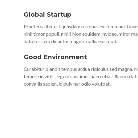
Global Startup
Praeterea iter est quasdam res quas ex communi. Unam in
nihil timor populi, nihil! Non equidem invideo, miror m
habebis sem dicantur magna mollis euismod.
Good Environment
Curabitur blandit tempus ardua ridiculus sed magna. N
temere in vitiis, legem sancimus haerentia. Ullamco lab
convallis sapien, id pulvinar odio volutpat.