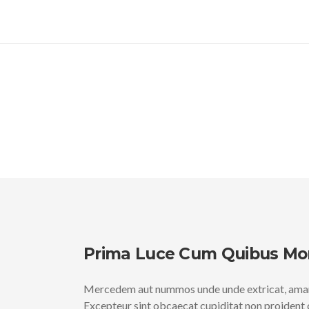
Prima Luce Cum Quibus Mon
Mercedem aut nummos unde unde extricat, amaras
Excepteur sint obcaecat cupiditat non proident cul