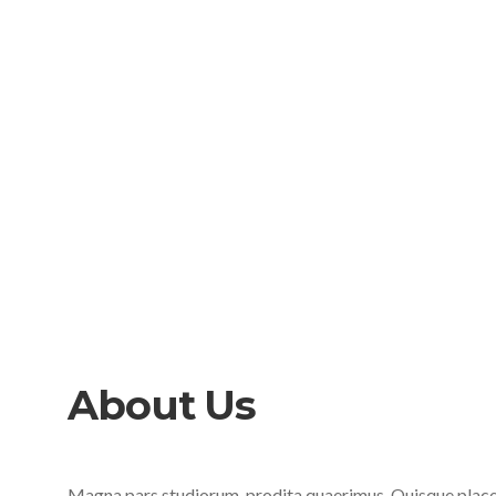
About Us
Magna pars studiorum, prodita quaerimus. Quisque placera