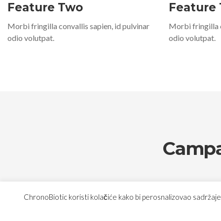
Feature Two
Feature
Morbi fringilla convallis sapien, id pulvinar
Morbi fringilla 
odio volutpat.
odio volutpat.
Campa
ChronoBiotic koristi kolačiće kako bi perosnalizovao sadržaje i
Feature One
Fe
Morbi fringilla convallis sapien, id pulvinar
Morbi fringilla